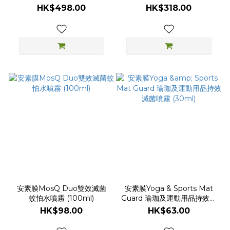
(500ml)
持效殺菌防蟎滅蝨100ml補充
HK$498.00
HK$318.00
裝)
安素膜MosQ Duo雙效滅菌
安素膜Yoga & Sports Mat
蚊怕水噴霧 (100ml)
Guard 瑜珈及運動用品持效滅
菌噴霧 (30ml)
HK$98.00
HK$63.00