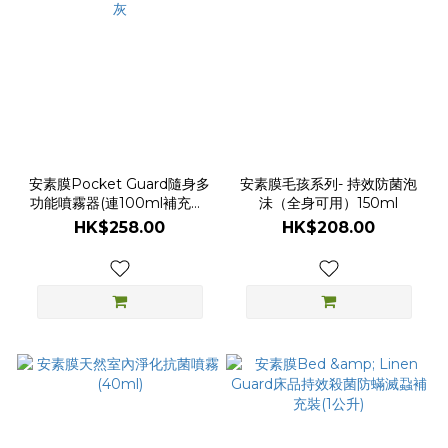
安素膜Pocket Guard隨身多
安素膜毛孩系列- 持效防菌泡
功能噴霧器(連100ml補充裝)
沬（全身可用）150ml
- 槍灰
HK$258.00
HK$208.00