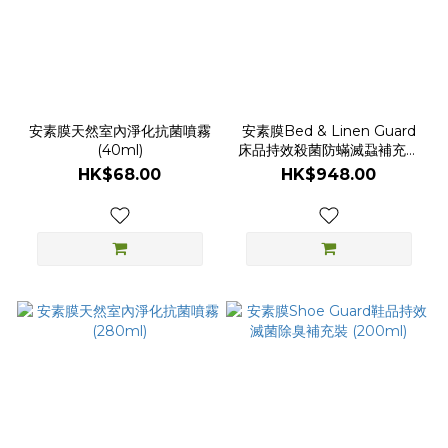
安素膜天然室內淨化抗菌噴霧
安素膜Bed & Linen Guard
(40ml)
床品持效殺菌防蟎滅蝨補充裝
(1公升)
HK$68.00
HK$948.00