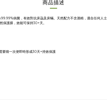
商品描述
證可殺滅≥99.99%病菌，有效對抗床蝨及床蟎。天然配方不含酒精，適合任何
然保護膜，效能可保持30+天。
，只需要噴一次便即時形成30天+持效保護