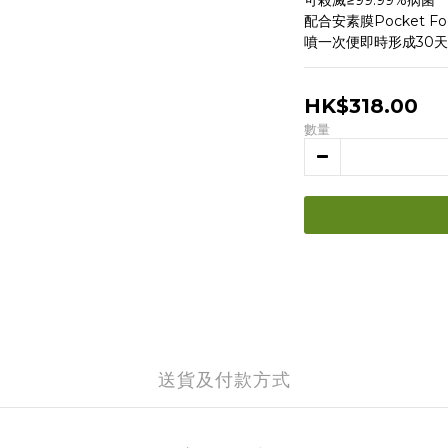
可殺滅≥99.99%病菌
配合安素膜Pocket 
噴一次便即時形成30天
HK$318.00
數量
送貨及付款方式