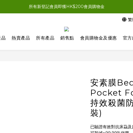
員結帳時輸入優惠碼「NEWJOIN100」首單滿＄200 即享HK$100即
所有新登記會員即獲HK$200會員購物金
繁
員結帳時輸入優惠碼「NEWJOIN100」首單滿＄200 即享HK$100即
產品
熱賣產品
所有產品
銷售點
會員購物金及優惠
官方
安素膜Bed 
Pocket 
持效殺菌防
裝)
已驗證有效對抗床蝨及