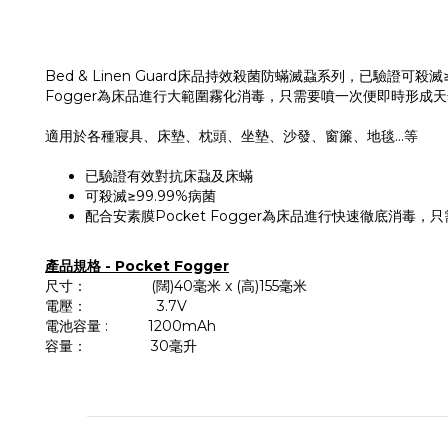
Bed & Linen Guard床品持效殺菌防蟎滅蝨系列，已驗
Fogger為床品進行大範圍霧化消毒，只需要噴一次便即時形成天
適用於各種寢具、床墊、枕頭、坐墊、沙發、窗簾、地毯...等
已驗證有效對抗床蝨及床蟎
可殺滅≥99.99%病菌
配合安素膜Pocket Fogger為床品進行快速徹底消毒
產品規格 - Pocket Fogger
尺寸： (闊)40毫米 x (高)155毫米
電壓：
3.7V
電池容量 : 1200mAh
容量： 30毫升