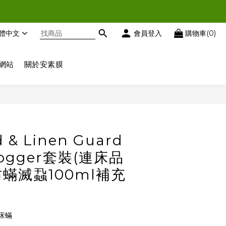
時扣減優惠
體中文
會員登入
購物車(0)
時扣減優惠
網站
關於安素膜
& Linen Guard
Fogger套裝(連床品
蟎滅蝨100ml補充
床蟎