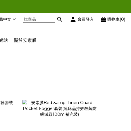
時扣減優惠
體中文
會員登入
購物車(0)
時扣減優惠
網站
關於安素膜