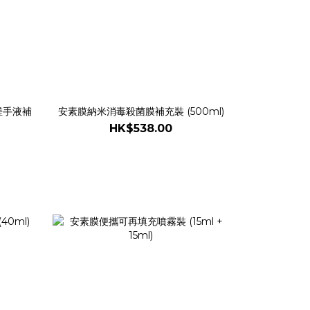
搓手液補
安素膜納米消毒殺菌膜補充裝 (500ml)
HK$538.00