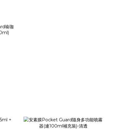
uard瑜珈
ml)