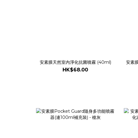
安素膜天然室內淨化抗菌噴霧 (40ml)
安素膜
HK$68.00