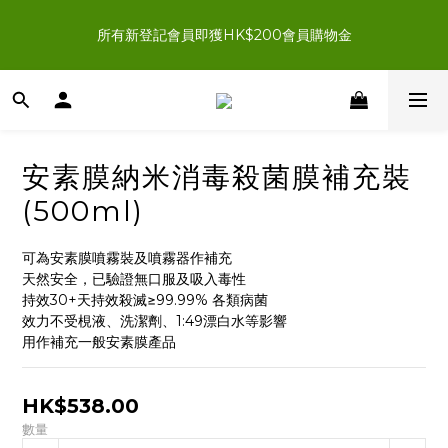
新登記會員結帳時輸入優惠碼「NEWJOIN100」首單滿＄200 
所有新登記會員即獲HK$200會員購物金
即享HK$100即時扣減優惠
新登記會員結帳時輸入優惠碼「NEWJOIN100」首單滿＄200 
即享HK$100即時扣減優惠
安素膜納米消毒殺菌膜補充裝
(500ml)
可為安素膜噴霧裝及噴霧器作補充
天然安全，已驗證無口服及吸入毒性
持效30+天持效殺滅≥99.99% 各類病菌
效力不受梘液、洗潔劑、1:49漂白水等影響
用作補充一般安素膜產品
HK$538.00
數量