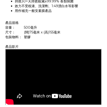
持效30+天持效殺滅≥99.99% 各類病菌
效力不受梘液、洗潔劑、1:49漂白水等影響
用作補充一般安素膜產品
產品規格
容量： 500毫升
尺寸： (闊)75毫米 x (高)155毫米
包裝物料： 塑膠
產品影片