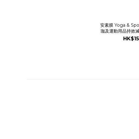
安素膜 Yoga & Spo
珈及運動用品持效滅菌
HK$15
關於我們
品牌故事
品牌精神
團隊成員