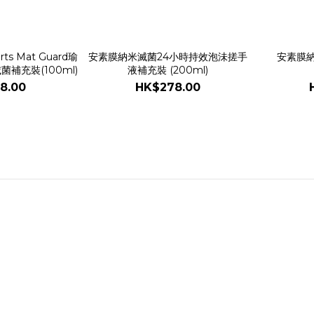
rts Mat Guard瑜
安素膜納米滅菌24小時持效泡沬搓手
安素膜
補充裝(100ml)
液補充裝 (200ml)
8.00
HK$278.00
顧客服務
常見問題
運送服務方式
付款服務方式