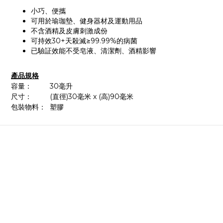
小巧、便攜
可用於瑜珈墊、健身器材及運動用品
不含酒精及皮膚刺激成份
可持效30+天殺滅≥99.99%的病菌
已驗証效能不受皂液、清潔劑、酒精影響
產品規格
容量： 30毫升
尺寸： (直徑)30毫米 x (高)90毫米
包裝物料： 塑膠
關於我們
品牌故事
品牌精神
團隊成員