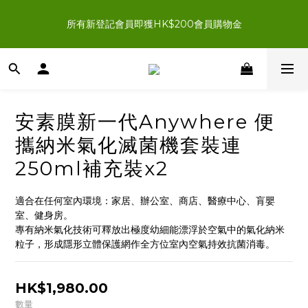
新登記會員結帳時輸入優惠碼「NEWJOIN100」首單滿＄200 
所有新登記會員即獲HK$200會員購物金
即享HK$100即時扣減優惠
新登記會員結帳時輸入優惠碼「NEWJOIN100」首單滿＄200 
即享HK$100即時扣減優惠
安素膜新一代Anywhere 便
攜納米氣化滅菌機套裝連
250ml補充裝x2
適合在任何室內環境：家居、辦公室、商店、醫療中心、肓嬰
室、健身房。
專有納米氣化技術可釋放出極度幼細能漂浮於空氣中的氣化納米
粒子，形成隱形立體保護網作全方位室內空氣持效抗菌消毒。
HK$1,980.00
數量