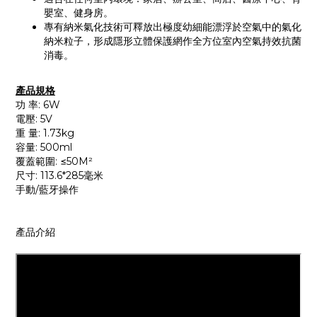
嬰室、健身房。
專有納米氣化技術可釋放出極度幼細能漂浮於空氣中的氣化
納米粒子，形成隱形立體保護網作全方位室內空氣持效抗菌
消毒。
產品規格
功 率
: 6W
電壓
: 5V
重 量
: 1.73kg
容量
: 500ml
覆蓋範圍
:
≤
50M
²
尺寸
: 113.6*285毫米
手動
/
藍牙操作
產品介紹