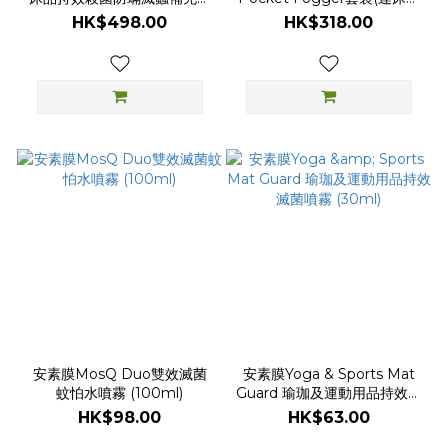
(500ml)
持效殺菌防蟎滅蝨100ml補充
HK$498.00
HK$318.00
裝)
安素膜MosQ Duo雙效滅菌
安素膜Yoga & Sports Mat
蚊怕水噴霧 (100ml)
Guard 瑜珈及運動用品持效滅
菌噴霧 (30ml)
HK$98.00
HK$63.00