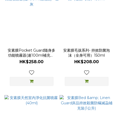
安素膜Pocket Guard隨身多
安素膜毛孩系列- 持效防菌泡
功能噴霧器(連100ml補充裝)
沬（全身可用）150ml
- 槍灰
HK$258.00
HK$208.00