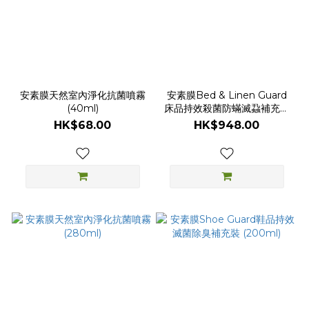
安素膜天然室內淨化抗菌噴霧
安素膜Bed & Linen Guard
(40ml)
床品持效殺菌防蟎滅蝨補充裝
(1公升)
HK$68.00
HK$948.00