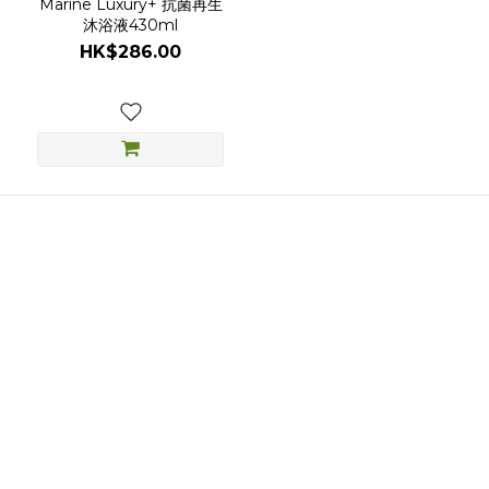
Marine Luxury+ 抗菌再生
沐浴液430ml
HK$286.00
關於我們
品牌故事
品牌精神
團隊成員
顧客服務