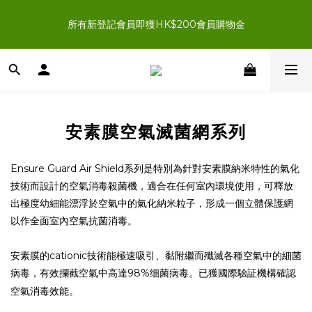
新登記會員結帳時輸入優惠碼「NEWJOIN100」首單滿＄200 
所有新登記會員即獲HK$200會員購物金
即享HK$100即時扣減優惠
新登記會員結帳時輸入優惠碼「NEWJOIN100」首單滿＄200 
即享HK$100即時扣減優惠
安素膜空氣滅菌網系列
Ensure Guard Air Shield
系列是特別為針對安素膜納米特性的氣化
技術而設計的空氣消毒殺菌機，適合在任何室內環境使用，可釋放
出極度幼細能漂浮於空氣中的氣化納米粒子，形成一個立體保護網
以作全面室內空氣抗菌消毒。
安素膜的
cationic
技術能極速吸引、黏附繼而殲滅各種空氣中的細菌
病毒，有效攔截空氣中高達
98%
细菌病毒。已獲國際驗証機構確認
空氣消毒效能。