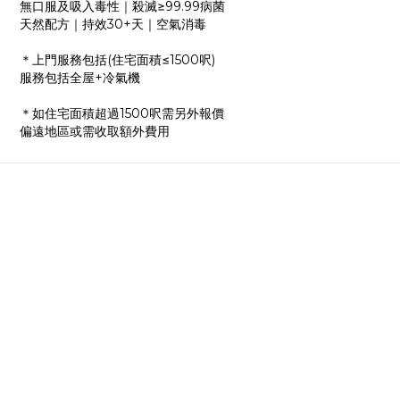
無口服及吸入毒性｜殺滅≥99.99病菌
天然配方｜持效30+天｜空氣消毒
＊上門服務包括(住宅面積≤1500呎)
服務包括全屋+冷氣機
＊如住宅面積超過1500呎需另外報價
偏遠地區或需收取額外費用
關於我們
品牌故事
品牌精神
團隊成員
顧客服務